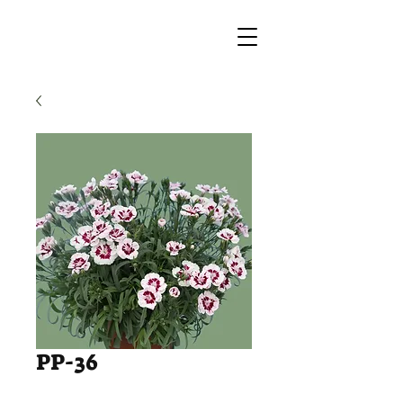
PP-36